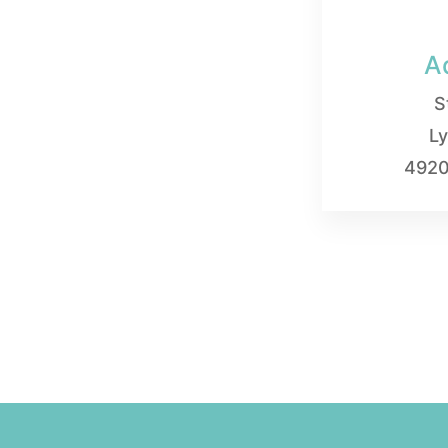
A
S
Ly
4920