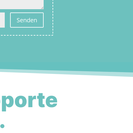
Senden
porte
.