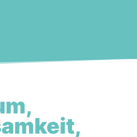
um,
amkeit,