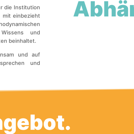
Abhän
die Institution
 mit einbezieht
odynamischen
n Wissens und
en beinhaltet.
einsam und auf
esprechen und
ngebot.