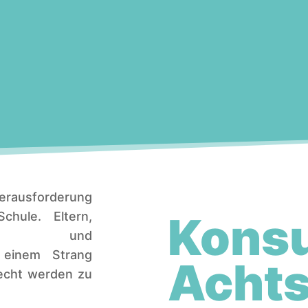
erausforderung
Kons
chule. Eltern,
Innen und
n einem Strang
Achts
recht werden zu